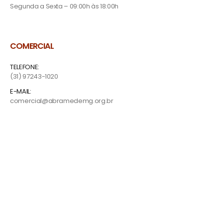
Segunda a Sexta – 09:00h às 18:00h
COMERCIAL
TELEFONE:
(31) 97243-1020
E-MAIL:
comercial@abramedemg.org.br
REDES SOCIAIS
NOSSA LOCALIZAÇÃO
Av. João Pinheiro, 161 - Centro, Belo Horizonte - MG