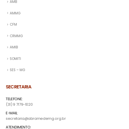
AMB
AMMG
CFM
CRMMG
AMIB
SOMITI
SES – MG
SECRETARIA
TELEFONE:
(31) 9 7179-1020
E-MAIL:
secretaria@abramedemg.org.br
ATENDIMENTO: