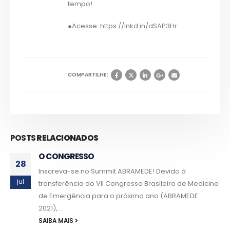
tempo!.
●Acesse: https://lnkd.in/dSAP3Hr
COMPARTILHE:
POSTS
RELACIONADOS
O CONGRESSO
28
Inscreva-se no Summit ABRAMEDE! Devido à
jul
transferência do VII Congresso Brasileiro de Medicina
de Emergência para o próximo ano (ABRAMEDE
2021),...
SAIBA MAIS